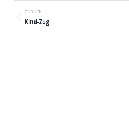
PROJEKTNAVIGATION
ZURÜCK
Kind-Zug
Vorheriges
Projekt: