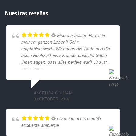
Nuestras reseñas
Eine der besten Partys in
meinem ganzen Leben!! Sehr
empfehlenswert!! Wir hatten die Taufe und die
beste Hochzeit! Eine Freude, dass die Gäste
Ihnen sagen, dass alles perfekt war!! Und ist
...
mehr lesen
ANGELICA COLMAN
30 OKTOBER, 2019
diversión al máximo!👍
excelente ambiente