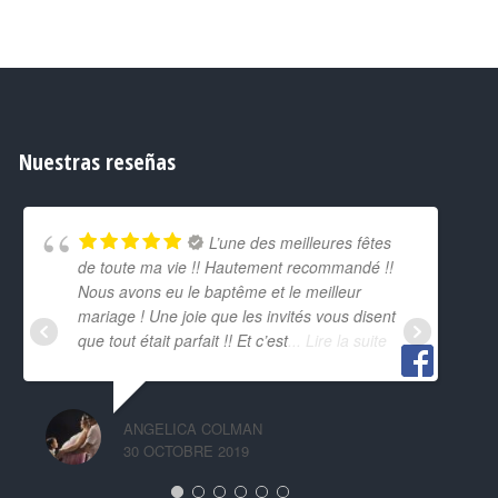
Nuestras reseñas
L’une des meilleures fêtes
de toute ma vie !! Hautement recommandé !!
Nous avons eu le baptême et le meilleur
mariage ! Une joie que les invités vous disent
que tout était parfait !! Et c’est
... Lire la suite
ANGELICA COLMAN
30 OCTOBRE 2019