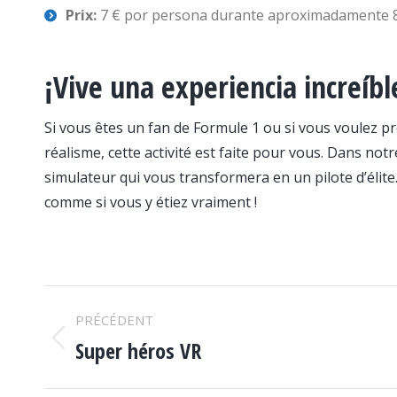
Prix:
7 € por persona durante aproximadamente 8
¡Vive una experiencia increíbl
Si vous êtes un fan de Formule 1 ou si vous voulez 
réalisme, cette activité est faite pour vous. Dans no
simulateur qui vous transformera en un pilote d’élit
comme si vous y étiez vraiment !
NAVIGATION
PRÉCÉDENT
DE
Super héros VR
Onglet
précédent
COMMENTAIRE