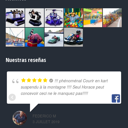
Nuestras reseñas
!!! phénoménal Courir en kart
suspendu à la montagne !!!! Seul Horace peut
concevoir ceci ne le manquez pas!!!!!
FEDERICO M
3 JUILLET 2019