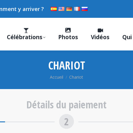
ment y arriver ?
Célébrations
Photos
Vidéos
Qui
CHARIOT
Vous êtes ici :
Accueil
Chariot
Détails du paiement
2