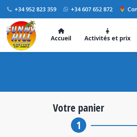
+34 952 823 359
+34 607 652 872
Com
Accueil
Activités et prix
Votre panier
1