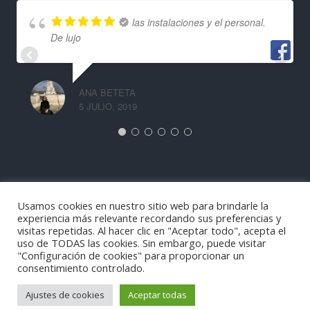
las instalaciones y el personal.
De lujo
ANA BETETA
5 JULIO, 2019
Usamos cookies en nuestro sitio web para brindarle la
experiencia más relevante recordando sus preferencias y
visitas repetidas. Al hacer clic en "Aceptar todo", acepta el
uso de TODAS las cookies. Sin embargo, puede visitar
"Configuración de cookies" para proporcionar un
consentimiento controlado.
® Funny Hill 2026. Todos los derechos reservados.
Política de privacidad y política de cookies
- By
Inteligencia
Ajustes de cookies
Aceptar todas
Web