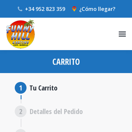
+34 952 823 359
¿Cómo llegar?
CARRITO
Estás aquí:
1
Tu Carrito
2
Detalles del Pedido