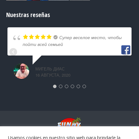
Nuestras reseñas
Супер веселое место, чтобы
пойти всей семьей
МИГЕЛЬ ДИАС
16 АВГУСТА, 2020
Usamos cookies en nuestro sitio web para brindarle la