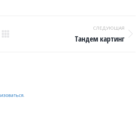
СЛЕДУЮЩАЯ
Тандем картинг
Следующий
проект:
ризоваться
.