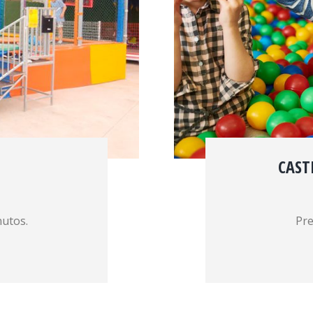
CAST
nutos.
Pre