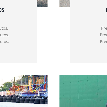
OS
utos.
Pre
nutos.
Prec
nutos.
Prec