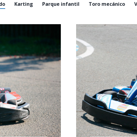
do
Karting
Parque infantil
Toro mecánico
V