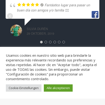
Fantástico lugar para pasar un
buen día con amigos y/o familia 👍🏼
SILVIA DURÉN
29 OKTOBER, 2019
Usamos cookies en nuestro sitio web para brindarle la
experiencia más relevante recordando sus preferencias y
visitas repetidas. Al hacer clic en "Aceptar todo", acepta el
uso de TODAS las cookies. Sin embargo, puede visitar
"Configuración de cookies" para proporcionar un
consentimiento controlado.
Cookie-Einstellungen
Alle akzeptieren
®
Funny Hill 2026. Todos los derechos reservados.
Política de privacidad y política de cookies
- Von
Web
Intelligence