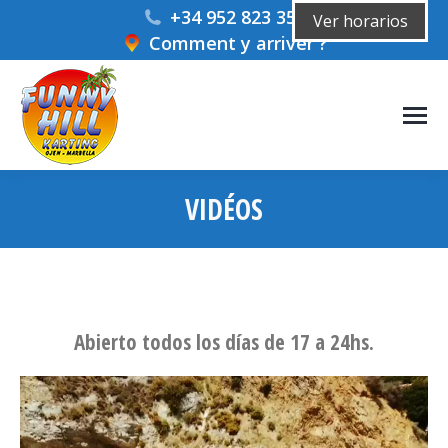
+34 952 823 359
Ver horarios
Comment y arriver ?
VIDÉOS
Vous êtes ici :
Abierto todos los días de 17 a 24hs.
Video
Player