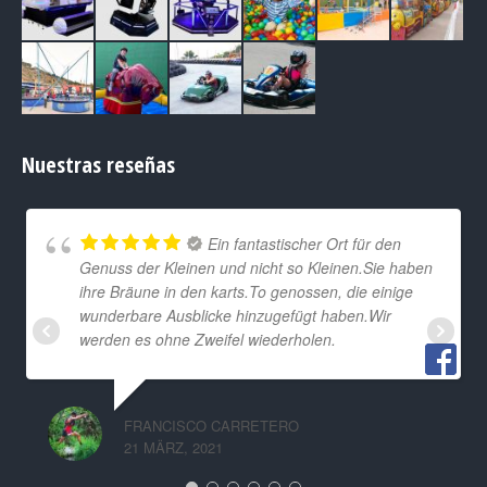
Nuestras reseñas
Ein fantastischer Ort für den
Genuss der Kleinen und nicht so Kleinen.Sie haben
ihre Bräune in den karts.To genossen, die einige
wunderbare Ausblicke hinzugefügt haben.Wir
werden es ohne Zweifel wiederholen.
FRANCISCO CARRETERO
21 MÄRZ, 2021