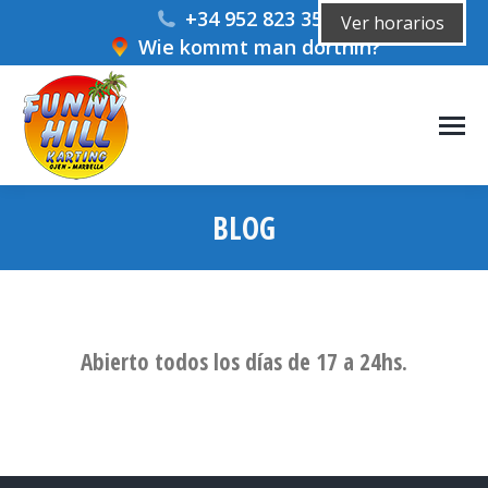
+34 952 823 359
Ver horarios
Wie kommt man dorthin?
BLOG
Sie befinden sich hier:
Abierto todos los días de 17 a 24hs.